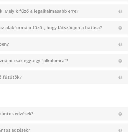
k. Melyik fűző a legalkalmasabb erre?
az alakformáló fűzőt, hogy látszódjon a hatása?
ben?
nálni csak egy-egy “alkalomra”?
ó fűzőtök?
pántos edzések?
ántos edzések?