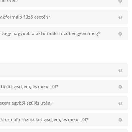
 méretet?
lakformáló fűző esetén?
bb vagy nagyobb alakformáló fűzőt vegyem meg?
fűzőt viseljem, és mikortól?
hetem egyből szülés után?
kformáló fűzőtöket viseljem, és mikortól?