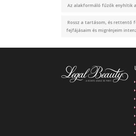
Az alakformáló fűzők enyhítik 
Rossz a tartásom, és rettentő f
fejfájásaim és migrénjeim inten