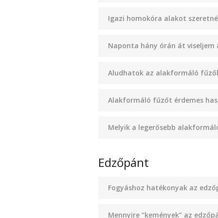
Igazi homokóra alakot szeretné
Naponta hány órán át viseljem 
Aludhatok az alakformáló fűző
Alakformáló fűzőt érdemes hasz
Melyik a legerősebb alakformál
Edzőpánt
Fogyáshoz hatékonyak az edző
Mennyire “kemények” az edzőp