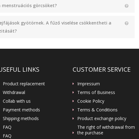
a menstruációs görcsöket?
ejfájások gyötörnek. A fűző viselése csökkentheti a
zitását?
USEFUL LINKS
CUSTOMER SERVICE
Product replacement
Impressum
Withdrawal
Terms of Business
Collab with us
Cookie Policy
Payment methods
Terms & Conditions
Shipping methods
Product exchange policy
FAQ
The right of withdrawal from
the purchase
FAQ