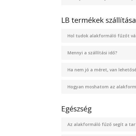
LB termékek szállítása,
Hol tudok alakformáló fűzőt vá
Mennyi a szállítási idő?
Ha nem jó a méret, van lehetősé
Hogyan moshatom az alakform
Egészség
Az alakformáló fűző segít a tar