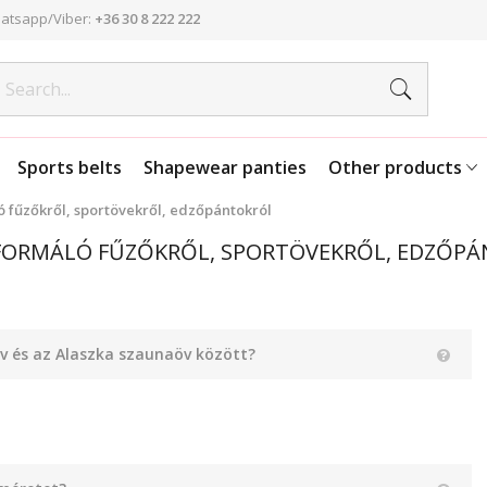
atsapp/Viber:
+36 30 8 222 222
Sports belts
Shapewear panties
Other products
 fűzőkről, sportövekről, edzőpántokról
KFORMÁLÓ FŰZŐKRŐL, SPORTÖVEKRŐL, EDZŐP
v és az Alaszka szaunaöv között?