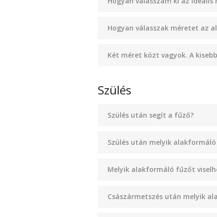
Hogyan válasszam ki az ideális
Hogyan válasszak méretet az a
Két méret közt vagyok. A kise
Szülés
Szülés után segít a fűző?
Szülés után melyik alakformáló 
Melyik alakformáló fűzőt visel
Császármetszés után melyik ala