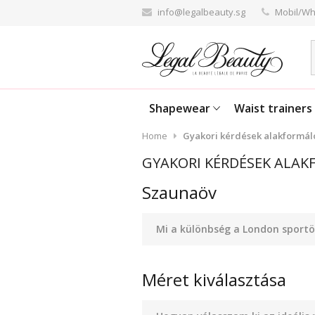
info@legalbeauty.sg
Mobil/Wh
Shapewear
Waist trainers
Home
Gyakori kérdések alakformáló
GYAKORI KÉRDÉSEK ALA
Szaunaöv
Mi a különbség a London sportö
Méret kiválasztása